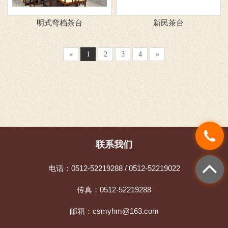
明式弯档茶台
新民茶台
«
1
2
3
4
»
联系我们
电话：0512-52219288 / 0512-52219022
传真：0512-52219288
邮箱：csmyhm@163.com