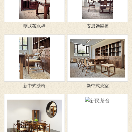
明式茶水柜
安思远圈椅
新中式茶椅
新中式茶室