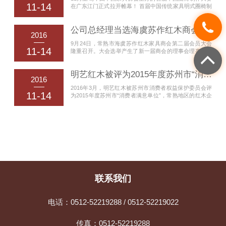
11-14
在广东江门正式拉开帷幕！ 首届中国传统家具明式圈椅制
就不去住了，做过自家工厂配套的雕刻车间，也有几个...
作工匠大赛吸引全国数百家企业一争高下，经过首轮评
选，共有60多套的作品入围。11月2日，中国家具协会理
公司总经理当选海虞苏作红木商会副会长兼秘书长
事长朱长岭，中国家具协会秘书长张冰冰，广东省家具协
2016
会会长王克，大江镇党委书记林杰荣，评委会专家组长伍
9月24日，常熟市海虞苏作红木家具商会第二届会员大会
炳亮，评委会专家成员陈宝光、濮安国、马可乐、杨波、
11-14
隆重召开。大会选举产生了新一届商会的理事会理事、正
吴智慧、李兴畅、邓雪松等业...
副会长、正副秘书长，聘请了商会名誉会长和顾问。 公司
总经理汤志国被选为常熟市海虞苏作红木家具商会第二届
明艺红木被评为2015年度苏州市“消费者满意单位”
理事会副会长兼秘书长。 在今后三年里，商会新一届理事
2016
会将主动适应国际国内宏观环境新变化，立足当前，着眼
2016年3月，明艺红木被苏州市消费者权益保护委员会评
长远，认真履行职能，发挥商会纽带和参谋助手作用，推
11-14
为2015年度苏州市“消费者满意单位”，常熟地区的红木企
进供给侧结构性...
业仅有明艺红木被评上。明艺去年3月份也被被苏州市消
费者保护委员会评为2014年度“零投诉”企业，而且在去年
11月份又喜获“2014年度苏州放心消费创建活动先进示范
单位”称号。 ...
联系我们
电话：0512-52219288 / 0512-52219022
传真：0512-52219288