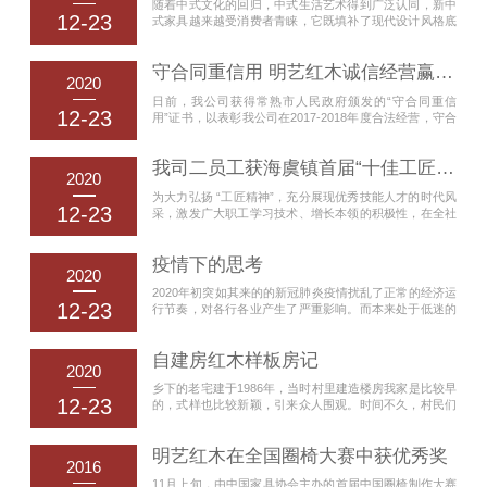
随着中式文化的回归，中式生活艺术得到广泛认同，新中
12-23
式家具越来越受消费者青睐，它既填补了现代设计风格底
蕴的苍白，又改善了传统中式家具的复杂烦琐和功能缺
陷，开创了现代家居审美的新潮流。新中式家具的兴起，
守合同重信用 明艺红木诚信经营赢口碑
除了正好对应当下文化复兴的大潮，也与群众基础有密不
2020
可分的联系。由于人们可支配消费收入的增加，以及文化
日前，我公司获得常熟市人民政府颁发的“守合同重信
素质的提高，消费者的审美意识也在逐步发生变化，开始
12-23
用”证书，以表彰我公司在2017-2018年度合法经营，守合
把目光转向既能体现时代气息、又带有民族特色的新中式
同重信用，诚信为本的优良表现。我公司自建立以来，始
家...
终恪守诚信服务的理念，坚持以诚取信，以信立誉的原
我司二员工获海虞镇首届“十佳工匠”和“优秀工匠”称号
则，把诚信经营作为企业的立业之道、兴业之本。公司建
2020
立了健全的合同管理制度，依法签订和履行合同，在合同
为大力弘扬 “工匠精神”，充分展现优秀技能人才的时代风
签订过程中和客户充分沟通，制定双方均能接受的合同，
12-23
采，激发广大职工学习技术、增长本领的积极性，在全社
切实维护和保障客户及公司双方的利益。公司注重...
会营造祟尚技能、尊重人才的浓厚氛围，奏响“劳动光荣、
技能宝贵”时代强音。前段时间，海虞镇总工会联合镇科协
疫情下的思考
在全镇各基层工会中开展了优秀工匠评选活动，经过基层
2020
推荐，镇总工会和镇科协审核，评选出海虞镇首届“十佳工
2020年初突如其来的的新冠肺炎疫情扰乱了正常的经济运
匠”及海虞镇“优秀工匠”多人。公司总经理汤志国获海虞镇
12-23
行节奏，对各行各业产生了严重影响。而本来处于低迷的
首届“十佳工匠”称号，公司...
红木家具市场更备受煎熬。一、疫情带来的影响从上世纪
九十年代以来，特别是2000年以后，红木行业再国内迅速
自建房红木样板房记
发展，生产企业从几百家发展到二万多家，市场也充分打
2020
开。以前使用者非富即贵，现在也走入寻常百姓家。但随
乡下的老宅建于1986年，当时村里建造楼房我家是比较早
着市场的无序发展和产品的良莠不齐，加上近年来经济下
12-23
的，式样也比较新颖，引来众人围观。时间不久，村民们
行及政府对环保、消防、安全的严格监管，行业...
慢慢富裕起来，村中的楼房也逐渐增多，发展到后来是家
家楼房户户独栋，也就不稀奇了。刚开始我们住在新房子
明艺红木在全国圈椅大赛中获优秀奖
里，房间十分宽敞，倍感舒适，自是高兴。后来在市区买
2016
了公寓房，好好地装修了一下，看看自己年纪也差不多
11月上旬，由中国家具协会主办的首届中国圈椅制作大赛
了，就当作婚房，婚后就一直住在市区。乡下的房子至此