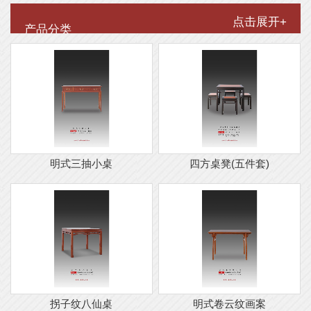
点击展开+
产品分类
明式三抽小桌
四方桌凳(五件套)
拐子纹八仙桌
明式卷云纹画案