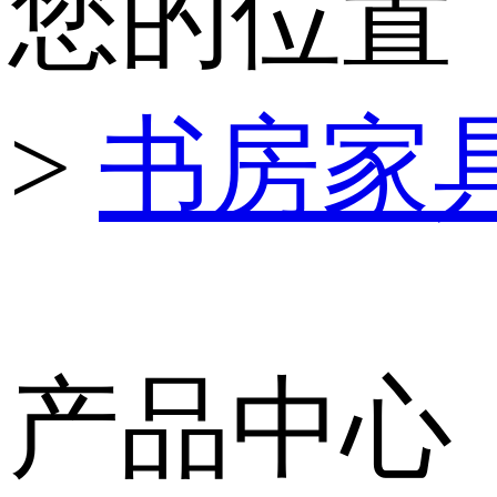
您的位
>
书房家
产品中心