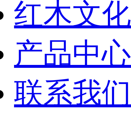
红木文化
产品中心
联系我们