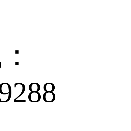
线：
9288